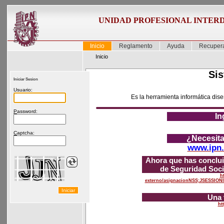
UNIDAD PROFESIONAL INTERD
Inicio
Reglamento
Ayuda
Recupera
Inicio
Sis
Iniciar Sesion
U
suario:
Es la herramienta informática dise
P
assword:
In
C
aptcha:
¿Necesita
www.ipn.
Ahora que has conclui
de Seguridad Soci
h
externo/asignacionNSS;JSESSI
Una 
ht